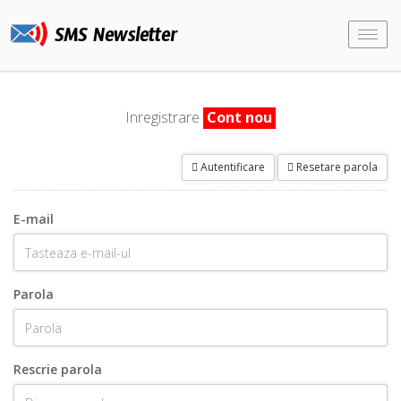
SMS Newsletter
Togg
navi
Inregistrare
Cont nou
Autentificare
Resetare parola
E-mail
Parola
Rescrie parola